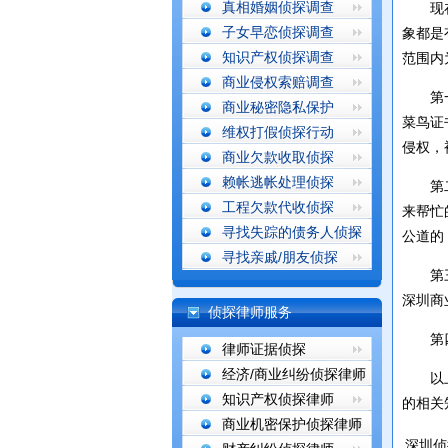
真相婚姻侦探调查
现在随
子女早恋侦探调查
象都是
知识产权侦探调查
范围内
商业侵权索赔调查
第一、
商业秘密隐私保护
菜鸟证
维权打假侦探行动
侵权，
商业欠款收取侦探
赖帐逃帐处理侦探
第二、
工程欠款代收侦探
来帮忙
寻找失踪的债务人侦探
公道的
寻找亲戚/朋友侦探
第三、
深圳商
侦探律师服务
第四、
律师证据侦探
经济/商业纠纷侦探律师
以上就
知识产权侦探律师
的相关
商业机密保护侦探律师
深圳侦