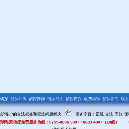
侦探
侦探知识
侦探律师
侦探找人
侦探简介
收费标准
侦探新闻
联系
维护客户的合法权益和疑难问题解决
服务宗旨：
正规·合法·高效·
深圳私家侦探免费服务热线：0755-
8886 9007 /
8883 4007
（10线）