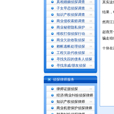
真相婚姻侦探调查
其实这
子女早恋侦探调查
结果，
知识产权侦探调查
商业侵权索赔调查
然而江
商业秘密隐私保护
赵燕芳
维权打假侦探行动
骗走咱
商业欠款收取侦探
赖帐逃帐处理侦探
十块在
工程欠款代收侦探
寻找失踪的债务人侦探
寻找亲戚/朋友侦探
侦探律师服务
律师证据侦探
经济/商业纠纷侦探律师
知识产权侦探律师
商业机密保护侦探律师