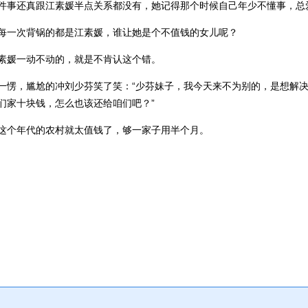
件事还真跟江素媛半点关系都没有，她记得那个时候自己年少不懂事，总爱
每一次背锅的都是江素媛，谁让她是个不值钱的女儿呢？
素媛一动不动的，就是不肯认这个错。
一愣，尴尬的冲刘少芬笑了笑：“少芬妹子，我今天来不为别的，是想解
们家十块钱，怎么也该还给咱们吧？”
这个年代的农村就太值钱了，够一家子用半个月。